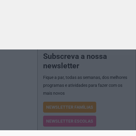
Subscreva a nossa
newsletter
Fique a par, todas as semanas, dos melhores
programas e atividades para fazer com os
mais novos
NEWSLETTER FAMÍLIAS
NEWSLETTER ESCOLAS