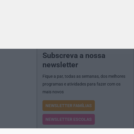
Subscreva a nossa
newsletter
Fique a par, todas as semanas, dos melhores
programas e atividades para fazer com os
mais novos
NEWSLETTER FAMÍLIAS
NEWSLETTER ESCOLAS