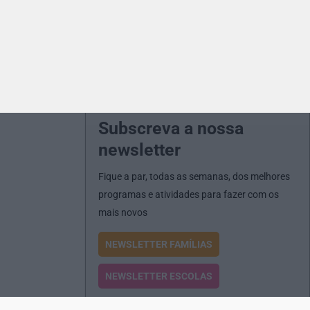
Subscreva a nossa
newsletter
Fique a par, todas as semanas, dos melhores
programas e atividades para fazer com os
mais novos
NEWSLETTER FAMÍLIAS
NEWSLETTER ESCOLAS