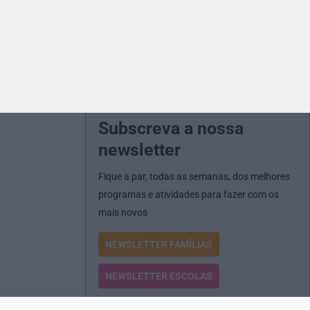
Subscreva a nossa
newsletter
Fique a par, todas as semanas, dos melhores
programas e atividades para fazer com os
mais novos
NEWSLETTER FAMÍLIAS
NEWSLETTER ESCOLAS