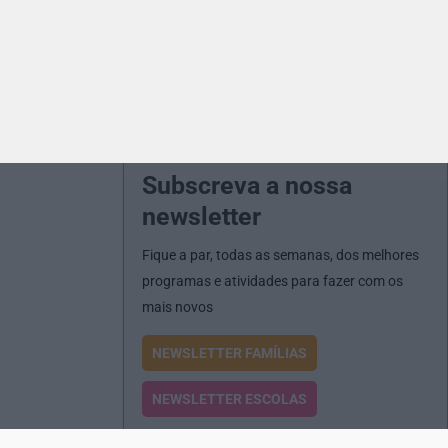
Subscreva a nossa
newsletter
Fique a par, todas as semanas, dos melhores
programas e atividades para fazer com os
mais novos
NEWSLETTER FAMÍLIAS
NEWSLETTER ESCOLAS