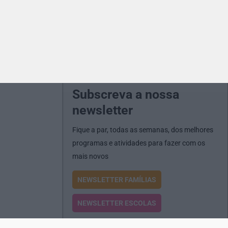
Subscreva a nossa
newsletter
Fique a par, todas as semanas, dos melhores
programas e atividades para fazer com os
mais novos
NEWSLETTER FAMÍLIAS
NEWSLETTER ESCOLAS