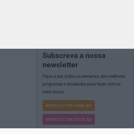
Subscreva a nossa
newsletter
Fique a par, todas as semanas, dos melhores
programas e atividades para fazer com os
mais novos
NEWSLETTER FAMÍLIAS
NEWSLETTER ESCOLAS