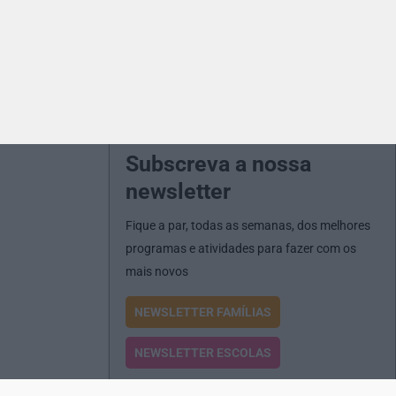
Subscreva a nossa
newsletter
Fique a par, todas as semanas, dos melhores
programas e atividades para fazer com os
mais novos
NEWSLETTER FAMÍLIAS
NEWSLETTER ESCOLAS