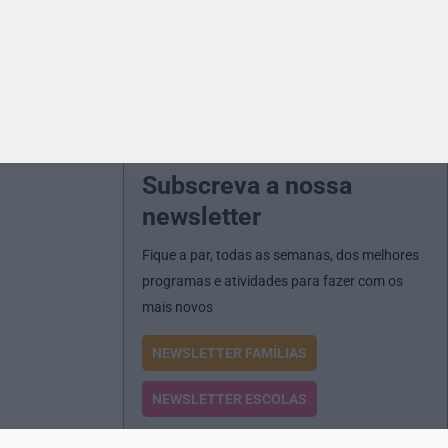
Subscreva a nossa
newsletter
Fique a par, todas as semanas, dos melhores
programas e atividades para fazer com os
mais novos
NEWSLETTER FAMÍLIAS
NEWSLETTER ESCOLAS