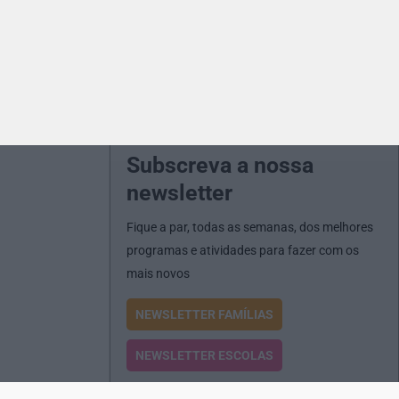
Subscreva a nossa
newsletter
Fique a par, todas as semanas, dos melhores
programas e atividades para fazer com os
mais novos
NEWSLETTER FAMÍLIAS
NEWSLETTER ESCOLAS