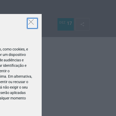
DEZ
17
 como cookies, e
r um dispositivo
de audiências e
 identificação e
ntir o
ima. Em alternativa,
entir ou recusar o
 não exigir o seu
 serão aplicadas
qualquer momento