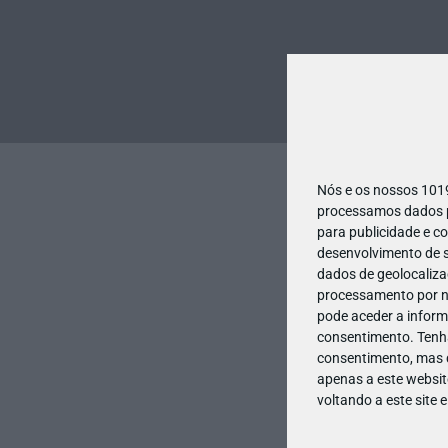
Nós e os nossos 10
processamos dados pe
para publicidade e c
desenvolvimento de s
dados de geolocalizaç
processamento por no
pode aceder a inform
consentimento.
Tenh
consentimento, mas q
apenas a este websit
voltando a este site 