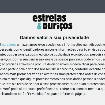
Damos valor à sua privacidade
19
parceiros
armazenamos e/ou acedemos a informações num dispositivo,
ssoais, como identificadores únicos e informações padrão enviadas po
313331763225204
onteúdos personalizados, medição de publicidade e conteúdos, pesquisa 
erviços.
Com a sua permissão, nós e os nossos parceiros poderemos usar
ão precisos através da procura de dispositivos. Poderá clicar para conse
ssa parte e pela parte dos nossos 1019 parceiros, conforme descrito ac
ações mais pormenorizadas e alterar as suas preferências antes de cons
a em atenção que algum processamento dos seus dados pessoais poderá
ue tem o direito de se opor a esse processamento. As suas preferências
e. Você pode alterar suas preferências ou retirar seu consentimento a 
e clicando no botão "Privacidade" na parte inferior da página.