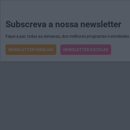
MENU
MAIL
JORNAIS
Revista E&O
Passe
arrow_drop_down
Subscreva a nossa newsletter
Fique a par, todas as semanas, dos melhores programas e atividades
NEWSLETTER FAMÍLIAS
NEWSLETTER ESCOLAS