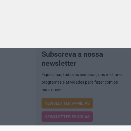
Subscreva a nossa
newsletter
Fique a par, todas as semanas, dos melhores
programas e atividades para fazer com os
mais novos
NEWSLETTER FAMÍLIAS
NEWSLETTER ESCOLAS