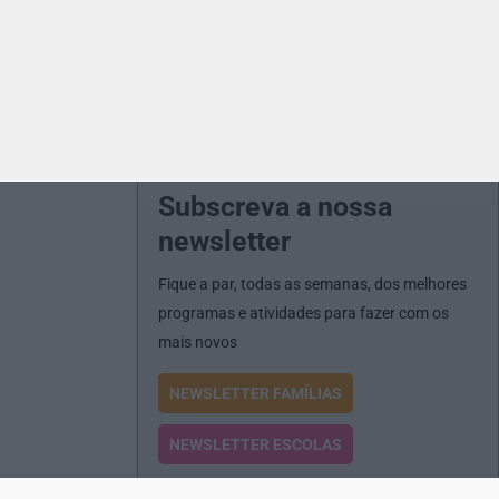
Subscreva a nossa
newsletter
Fique a par, todas as semanas, dos melhores
programas e atividades para fazer com os
mais novos
NEWSLETTER FAMÍLIAS
NEWSLETTER ESCOLAS