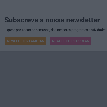
MENU
MAIL
JORNAIS
Revista E&O
Passe
arrow_drop_down
Subscreva a nossa newsletter
Fique a par, todas as semanas, dos melhores programas e atividades
NEWSLETTER FAMÍLIAS
NEWSLETTER ESCOLAS