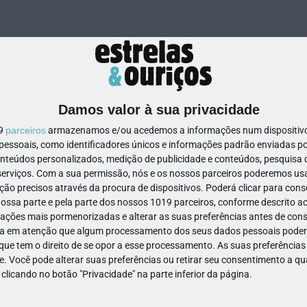
Damos valor à sua privacidade
19
parceiros
armazenamos e/ou acedemos a informações num dispositivo,
ssoais, como identificadores únicos e informações padrão enviadas po
31225710777566
onteúdos personalizados, medição de publicidade e conteúdos, pesquisa 
erviços.
Com a sua permissão, nós e os nossos parceiros poderemos usar
ão precisos através da procura de dispositivos. Poderá clicar para conse
ssa parte e pela parte dos nossos 1019 parceiros, conforme descrito ac
ações mais pormenorizadas e alterar as suas preferências antes de cons
a em atenção que algum processamento dos seus dados pessoais poderá
ue tem o direito de se opor a esse processamento. As suas preferências
e. Você pode alterar suas preferências ou retirar seu consentimento a 
e clicando no botão "Privacidade" na parte inferior da página.