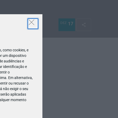
DEZ
17
 como cookies, e
r um dispositivo
de audiências e
 identificação e
ntir o
ima. Em alternativa,
entir ou recusar o
 não exigir o seu
 serão aplicadas
qualquer momento