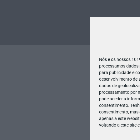
Nós e os nossos 10
processamos dados pe
para publicidade e c
desenvolvimento de s
dados de geolocalizaç
processamento por no
pode aceder a inform
consentimento.
Tenh
consentimento, mas q
apenas a este websit
voltando a este site 