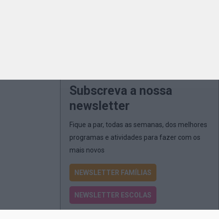
Subscreva a nossa
newsletter
Fique a par, todas as semanas, dos melhores
programas e atividades para fazer com os
mais novos
NEWSLETTER FAMÍLIAS
NEWSLETTER ESCOLAS