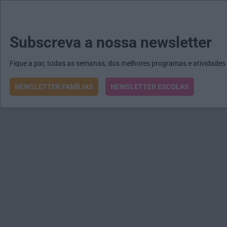
MENU
MAIL
JORNAIS
Revista E&O
Passe
arrow_drop_down
Subscreva a nossa newsletter
Fique a par, todas as semanas, dos melhores programas e atividades
NEWSLETTER FAMÍLIAS
NEWSLETTER ESCOLAS