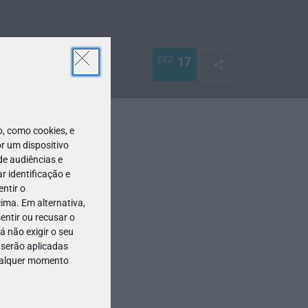
DEZ
17
 como cookies, e
r um dispositivo
de audiências e
 identificação e
ntir o
ima. Em alternativa,
entir ou recusar o
 não exigir o seu
 serão aplicadas
qualquer momento