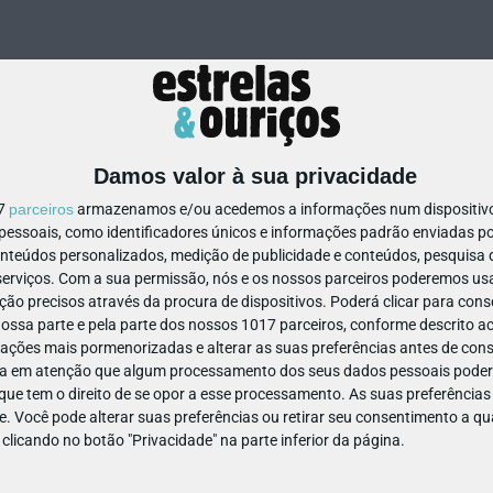
Damos valor à sua privacidade
17
parceiros
armazenamos e/ou acedemos a informações num dispositivo,
ssoais, como identificadores únicos e informações padrão enviadas po
311481550916047
onteúdos personalizados, medição de publicidade e conteúdos, pesquisa 
erviços.
Com a sua permissão, nós e os nossos parceiros poderemos usar
ão precisos através da procura de dispositivos. Poderá clicar para conse
ssa parte e pela parte dos nossos 1017 parceiros, conforme descrito ac
ações mais pormenorizadas e alterar as suas preferências antes de cons
a em atenção que algum processamento dos seus dados pessoais poderá
ue tem o direito de se opor a esse processamento. As suas preferências
e. Você pode alterar suas preferências ou retirar seu consentimento a 
e clicando no botão "Privacidade" na parte inferior da página.