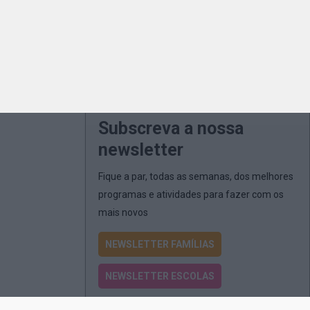
Subscreva a nossa
newsletter
Fique a par, todas as semanas, dos melhores
programas e atividades para fazer com os
mais novos
NEWSLETTER FAMÍLIAS
NEWSLETTER ESCOLAS