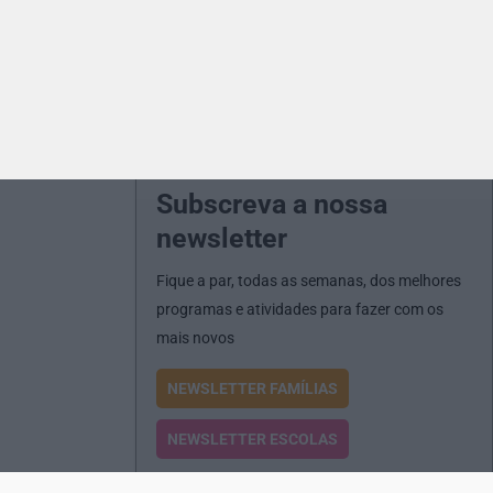
Subscreva a nossa
newsletter
Fique a par, todas as semanas, dos melhores
programas e atividades para fazer com os
mais novos
NEWSLETTER FAMÍLIAS
NEWSLETTER ESCOLAS