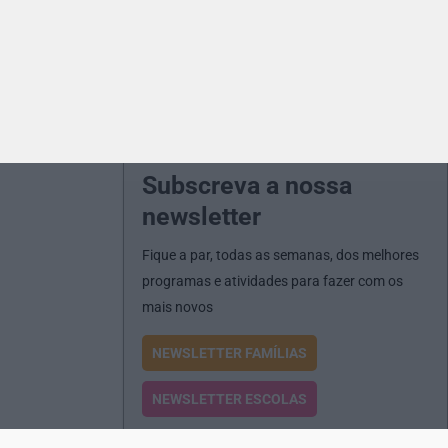
Subscreva a nossa
newsletter
Fique a par, todas as semanas, dos melhores
programas e atividades para fazer com os
mais novos
NEWSLETTER FAMÍLIAS
NEWSLETTER ESCOLAS