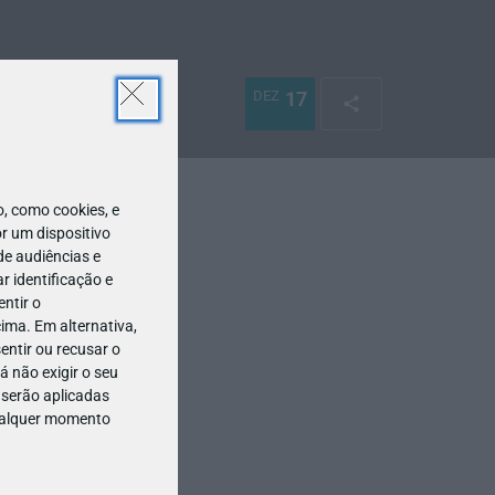
DEZ
17
 como cookies, e
r um dispositivo
de audiências e
 identificação e
ntir o
ima. Em alternativa,
entir ou recusar o
 não exigir o seu
 serão aplicadas
qualquer momento