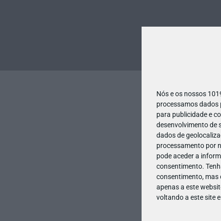
Nós e os nossos 10
processamos dados pe
para publicidade e c
desenvolvimento de s
dados de geolocalizaç
processamento por no
pode aceder a inform
consentimento.
Tenh
consentimento, mas q
apenas a este websit
voltando a este site 