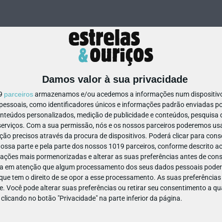
Damos valor à sua privacidade
19
parceiros
armazenamos e/ou acedemos a informações num dispositivo,
ssoais, como identificadores únicos e informações padrão enviadas po
308471197310016
onteúdos personalizados, medição de publicidade e conteúdos, pesquisa 
erviços.
Com a sua permissão, nós e os nossos parceiros poderemos usar
ão precisos através da procura de dispositivos. Poderá clicar para conse
ssa parte e pela parte dos nossos 1019 parceiros, conforme descrito ac
ações mais pormenorizadas e alterar as suas preferências antes de cons
a em atenção que algum processamento dos seus dados pessoais poderá
ue tem o direito de se opor a esse processamento. As suas preferências
e. Você pode alterar suas preferências ou retirar seu consentimento a 
e clicando no botão "Privacidade" na parte inferior da página.