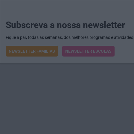
MENU
MAIL
JORNAIS
Revista E&O
Passe
arrow_drop_down
Subscreva a nossa newsletter
Fique a par, todas as semanas, dos melhores programas e atividades
NEWSLETTER FAMÍLIAS
NEWSLETTER ESCOLAS