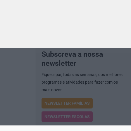
Subscreva a nossa
newsletter
Fique a par, todas as semanas, dos melhores
programas e atividades para fazer com os
mais novos
NEWSLETTER FAMÍLIAS
NEWSLETTER ESCOLAS