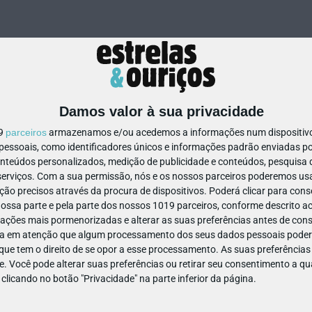
Damos valor à sua privacidade
19
parceiros
armazenamos e/ou acedemos a informações num dispositivo,
ssoais, como identificadores únicos e informações padrão enviadas po
30785802769484
onteúdos personalizados, medição de publicidade e conteúdos, pesquisa 
erviços.
Com a sua permissão, nós e os nossos parceiros poderemos usar
ão precisos através da procura de dispositivos. Poderá clicar para conse
ssa parte e pela parte dos nossos 1019 parceiros, conforme descrito ac
ações mais pormenorizadas e alterar as suas preferências antes de cons
a em atenção que algum processamento dos seus dados pessoais poderá
ue tem o direito de se opor a esse processamento. As suas preferências
e. Você pode alterar suas preferências ou retirar seu consentimento a 
e clicando no botão "Privacidade" na parte inferior da página.