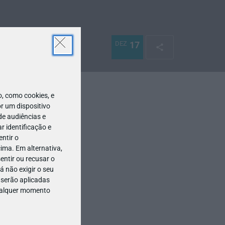
DEZ
17
 como cookies, e
r um dispositivo
de audiências e
 identificação e
ntir o
ima. Em alternativa,
entir ou recusar o
 não exigir o seu
 serão aplicadas
qualquer momento