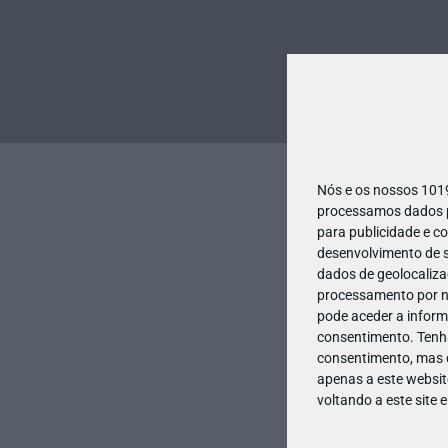
Nós e os nossos 10
processamos dados pe
para publicidade e c
desenvolvimento de s
dados de geolocalizaç
processamento por no
pode aceder a inform
consentimento.
Tenh
consentimento, mas q
apenas a este websit
voltando a este site 