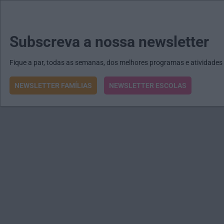
MENU
MAIL
JORNAIS
Revista E&O
Passe
arrow_drop_down
Subscreva a nossa newsletter
Fique a par, todas as semanas, dos melhores programas e atividades
NEWSLETTER FAMÍLIAS
NEWSLETTER ESCOLAS