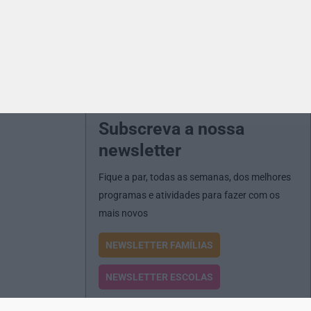
Subscreva a nossa
newsletter
Fique a par, todas as semanas, dos melhores
programas e atividades para fazer com os
mais novos
NEWSLETTER FAMÍLIAS
NEWSLETTER ESCOLAS