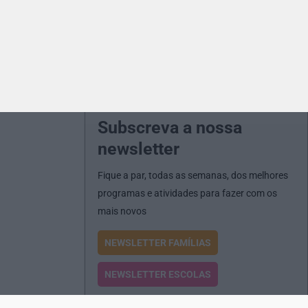
Subscreva a nossa
newsletter
Fique a par, todas as semanas, dos melhores
programas e atividades para fazer com os
mais novos
NEWSLETTER FAMÍLIAS
NEWSLETTER ESCOLAS