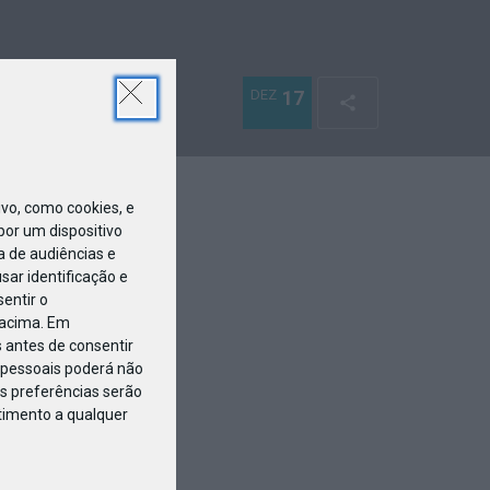
DEZ
17
o, como cookies, e
or um dispositivo
a de audiências e
ar identificação e
entir o
 acima. Em
 antes de consentir
pessoais poderá não
s preferências serão
ntimento a qualquer