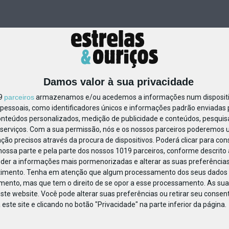
Damos valor à sua privacidade
19
parceiros
armazenamos e/ou acedemos a informações num dispositiv
essoais, como identificadores únicos e informações padrão enviadas p
30704528125115
onteúdos personalizados, medição de publicidade e conteúdos, pesquis
serviços.
Com a sua permissão, nós e os nossos parceiros poderemos us
ção precisos através da procura de dispositivos. Poderá clicar para cons
ossa parte e pela parte dos nossos 1019 parceiros, conforme descrito
eder a informações mais pormenorizadas e alterar as suas preferências
timento.
Tenha em atenção que algum processamento dos seus dados 
imento, mas que tem o direito de se opor a esse processamento. As sua
ste website. Você pode alterar suas preferências ou retirar seu conse
ste site e clicando no botão "Privacidade" na parte inferior da página.