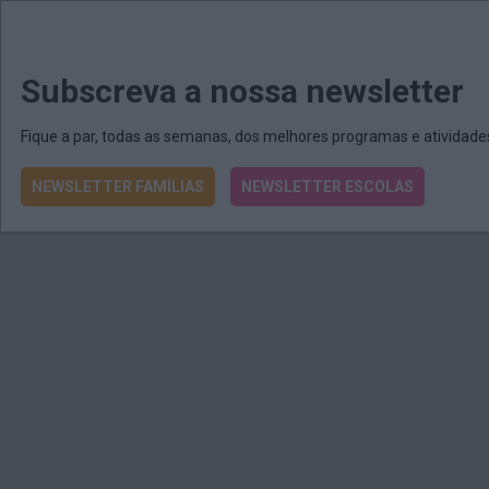
MENU
MAIL
JORNAIS
Revista E&O
Passe
arrow_drop_down
Subscreva a nossa newsletter
Fique a par, todas as semanas, dos melhores programas e atividad
NEWSLETTER FAMÍLIAS
NEWSLETTER ESCOLAS