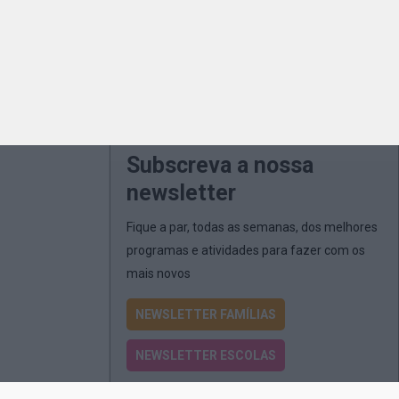
Subscreva a nossa
newsletter
Fique a par, todas as semanas, dos melhores
programas e atividades para fazer com os
mais novos
NEWSLETTER FAMÍLIAS
NEWSLETTER ESCOLAS