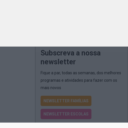
Subscreva a nossa
newsletter
Fique a par, todas as semanas, dos melhores
programas e atividades para fazer com os
mais novos
NEWSLETTER FAMÍLIAS
NEWSLETTER ESCOLAS