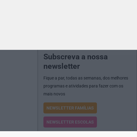
Subscreva a nossa
newsletter
Fique a par, todas as semanas, dos melhores
programas e atividades para fazer com os
mais novos
NEWSLETTER FAMÍLIAS
NEWSLETTER ESCOLAS