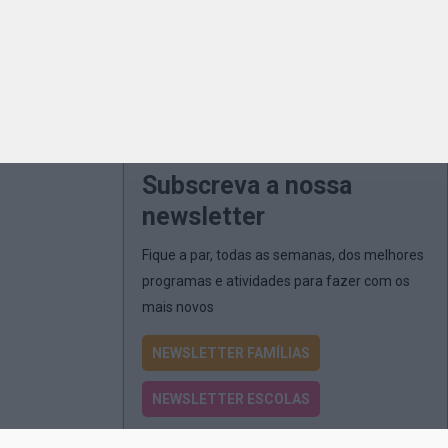
Subscreva a nossa
newsletter
Fique a par, todas as semanas, dos melhores
programas e atividades para fazer com os
mais novos
NEWSLETTER FAMÍLIAS
NEWSLETTER ESCOLAS