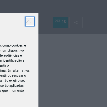
DEZ
10
 como cookies, e
r um dispositivo
de audiências e
 identificação e
ntir o
ima. Em alternativa,
entir ou recusar o
 não exigir o seu
 serão aplicadas
qualquer momento