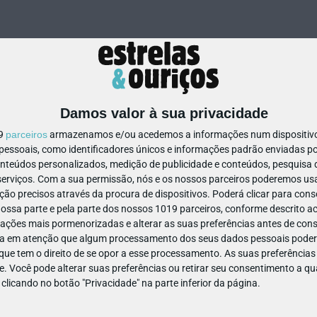
Damos valor à sua privacidade
19
parceiros
armazenamos e/ou acedemos a informações num dispositivo,
ssoais, como identificadores únicos e informações padrão enviadas po
254081768744319
onteúdos personalizados, medição de publicidade e conteúdos, pesquisa 
erviços.
Com a sua permissão, nós e os nossos parceiros poderemos usar
ão precisos através da procura de dispositivos. Poderá clicar para conse
ssa parte e pela parte dos nossos 1019 parceiros, conforme descrito ac
ações mais pormenorizadas e alterar as suas preferências antes de cons
a em atenção que algum processamento dos seus dados pessoais poderá
ue tem o direito de se opor a esse processamento. As suas preferências
e. Você pode alterar suas preferências ou retirar seu consentimento a 
e clicando no botão "Privacidade" na parte inferior da página.