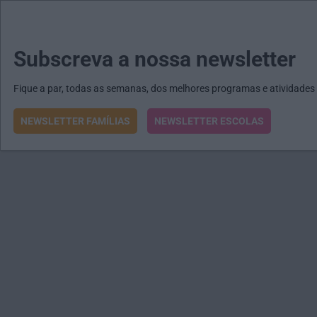
MENU
MAIL
JORNAIS
Revista E&O
Passe
arrow_drop_down
Subscreva a nossa newsletter
Fique a par, todas as semanas, dos melhores programas e atividades
NEWSLETTER FAMÍLIAS
NEWSLETTER ESCOLAS