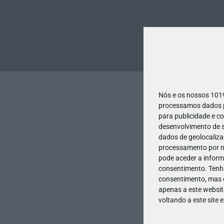
Nós e os nossos 10
processamos dados pe
para publicidade e c
desenvolvimento de s
dados de geolocalizaç
processamento por no
pode aceder a inform
consentimento.
Tenh
consentimento, mas q
apenas a este websit
voltando a este site 