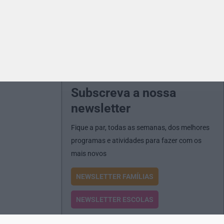
Subscreva a nossa
newsletter
Fique a par, todas as semanas, dos melhores
programas e atividades para fazer com os
mais novos
NEWSLETTER FAMÍLIAS
NEWSLETTER ESCOLAS