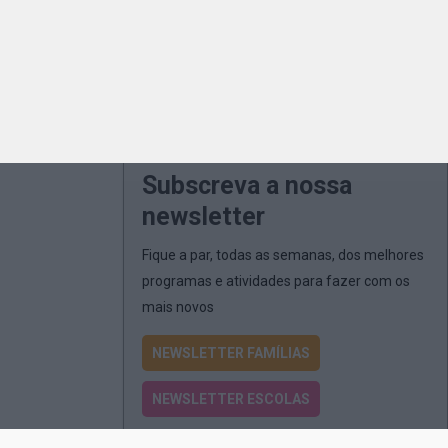
Subscreva a nossa
newsletter
Fique a par, todas as semanas, dos melhores
programas e atividades para fazer com os
mais novos
NEWSLETTER FAMÍLIAS
NEWSLETTER ESCOLAS