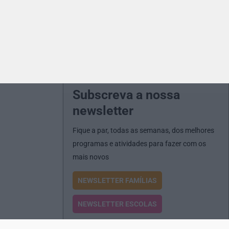
Subscreva a nossa
newsletter
Fique a par, todas as semanas, dos melhores
programas e atividades para fazer com os
mais novos
NEWSLETTER FAMÍLIAS
NEWSLETTER ESCOLAS