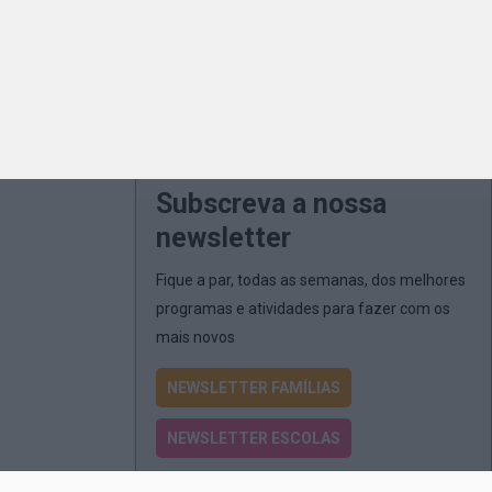
Subscreva a nossa
newsletter
Fique a par, todas as semanas, dos melhores
programas e atividades para fazer com os
mais novos
NEWSLETTER FAMÍLIAS
NEWSLETTER ESCOLAS