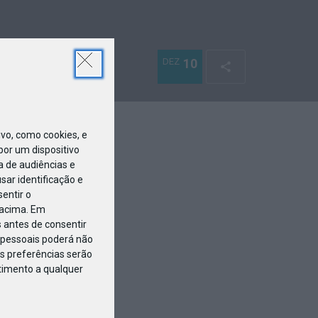
DEZ
10
o, como cookies, e
or um dispositivo
a de audiências e
ar identificação e
entir o
 acima. Em
 antes de consentir
pessoais poderá não
s preferências serão
ntimento a qualquer