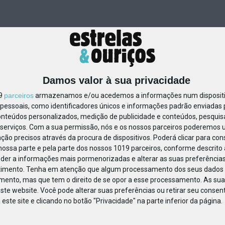
Damos valor à sua privacidade
19
parceiros
armazenamos e/ou acedemos a informações num dispositiv
essoais, como identificadores únicos e informações padrão enviadas p
25175809305082
onteúdos personalizados, medição de publicidade e conteúdos, pesquis
serviços.
Com a sua permissão, nós e os nossos parceiros poderemos us
ção precisos através da procura de dispositivos. Poderá clicar para cons
ossa parte e pela parte dos nossos 1019 parceiros, conforme descrito
eder a informações mais pormenorizadas e alterar as suas preferências
timento.
Tenha em atenção que algum processamento dos seus dados 
imento, mas que tem o direito de se opor a esse processamento. As sua
ste website. Você pode alterar suas preferências ou retirar seu conse
ste site e clicando no botão "Privacidade" na parte inferior da página.