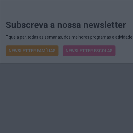
MENU
MAIL
JORNAIS
Revista E&O
Passe
arrow_drop_down
Subscreva a nossa newsletter
Fique a par, todas as semanas, dos melhores programas e atividad
NEWSLETTER FAMÍLIAS
NEWSLETTER ESCOLAS