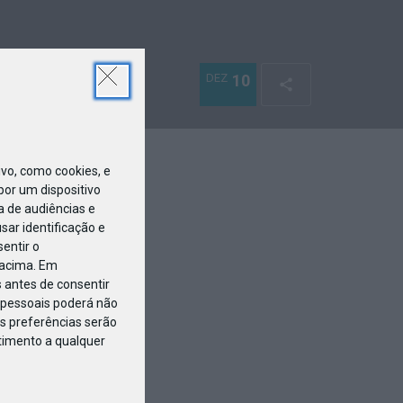
DEZ
10
o, como cookies, e
or um dispositivo
a de audiências e
ar identificação e
entir o
 acima. Em
 antes de consentir
pessoais poderá não
s preferências serão
ntimento a qualquer