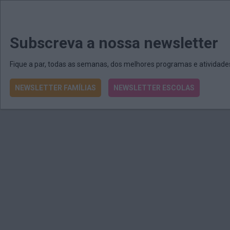
MENU
MAIL
JORNAIS
Revista E&O
Passe
arrow_drop_down
Subscreva a nossa newsletter
Fique a par, todas as semanas, dos melhores programas e atividad
NEWSLETTER FAMÍLIAS
NEWSLETTER ESCOLAS