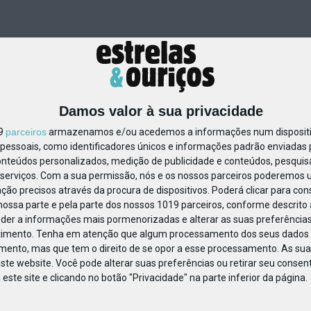
Damos valor à sua privacidade
19
parceiros
armazenamos e/ou acedemos a informações num dispositiv
essoais, como identificadores únicos e informações padrão enviadas p
251491357099997
onteúdos personalizados, medição de publicidade e conteúdos, pesquis
serviços.
Com a sua permissão, nós e os nossos parceiros poderemos us
ção precisos através da procura de dispositivos. Poderá clicar para cons
ossa parte e pela parte dos nossos 1019 parceiros, conforme descrito
eder a informações mais pormenorizadas e alterar as suas preferências
timento.
Tenha em atenção que algum processamento dos seus dados 
imento, mas que tem o direito de se opor a esse processamento. As sua
ste website. Você pode alterar suas preferências ou retirar seu conse
ste site e clicando no botão "Privacidade" na parte inferior da página.