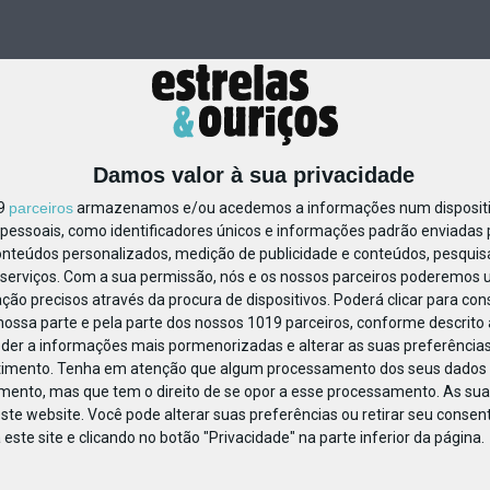
Damos valor à sua privacidade
19
parceiros
armazenamos e/ou acedemos a informações num dispositiv
essoais, como identificadores únicos e informações padrão enviadas p
25092598772488
onteúdos personalizados, medição de publicidade e conteúdos, pesquis
serviços.
Com a sua permissão, nós e os nossos parceiros poderemos us
ção precisos através da procura de dispositivos. Poderá clicar para cons
ossa parte e pela parte dos nossos 1019 parceiros, conforme descrito
eder a informações mais pormenorizadas e alterar as suas preferências
timento.
Tenha em atenção que algum processamento dos seus dados 
imento, mas que tem o direito de se opor a esse processamento. As sua
ste website. Você pode alterar suas preferências ou retirar seu conse
ste site e clicando no botão "Privacidade" na parte inferior da página.