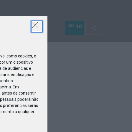
DEZ
10
o, como cookies, e
or um dispositivo
a de audiências e
ar identificação e
entir o
 acima. Em
 antes de consentir
pessoais poderá não
s preferências serão
ntimento a qualquer