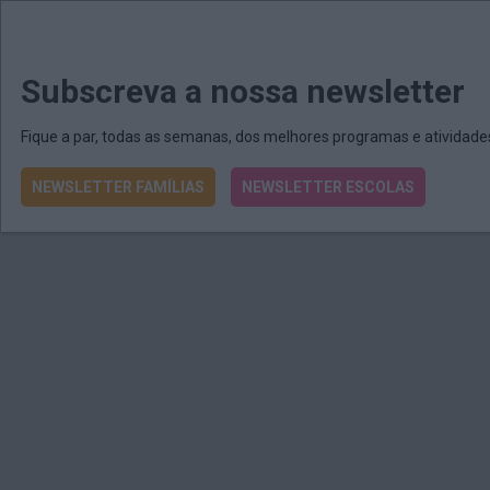
MENU
MAIL
JORNAIS
Revista E&O
Passe
arrow_drop_down
Subscreva a nossa newsletter
Fique a par, todas as semanas, dos melhores programas e atividad
NEWSLETTER FAMÍLIAS
NEWSLETTER ESCOLAS