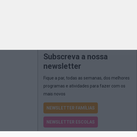
Subscreva a nossa
newsletter
Fique a par, todas as semanas, dos melhores
programas e atividades para fazer com os
mais novos
NEWSLETTER FAMÍLIAS
NEWSLETTER ESCOLAS