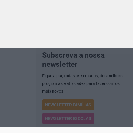
Subscreva a nossa
newsletter
Fique a par, todas as semanas, dos melhores
programas e atividades para fazer com os
mais novos
NEWSLETTER FAMÍLIAS
NEWSLETTER ESCOLAS