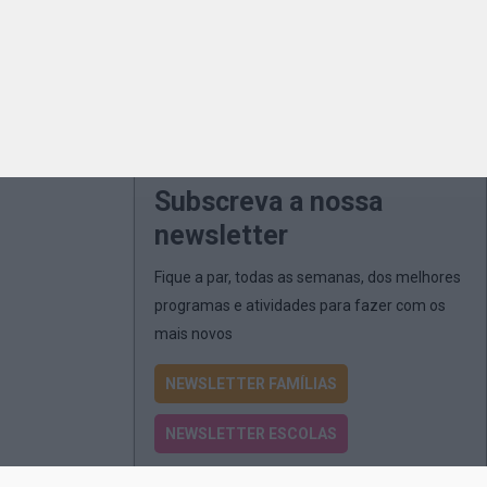
Subscreva a nossa
newsletter
Fique a par, todas as semanas, dos melhores
programas e atividades para fazer com os
mais novos
NEWSLETTER FAMÍLIAS
NEWSLETTER ESCOLAS