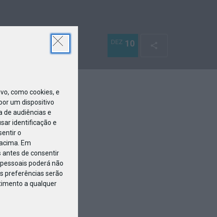
DEZ
10
o, como cookies, e
or um dispositivo
a de audiências e
ar identificação e
entir o
 acima. Em
 antes de consentir
pessoais poderá não
s preferências serão
ntimento a qualquer