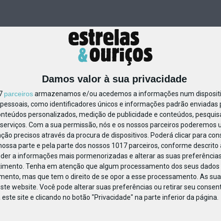
Damos valor à sua privacidade
17
parceiros
armazenamos e/ou acedemos a informações num dispositiv
essoais, como identificadores únicos e informações padrão enviadas p
24807946330282
onteúdos personalizados, medição de publicidade e conteúdos, pesquis
serviços.
Com a sua permissão, nós e os nossos parceiros poderemos us
ção precisos através da procura de dispositivos. Poderá clicar para cons
ossa parte e pela parte dos nossos 1017 parceiros, conforme descrito
eder a informações mais pormenorizadas e alterar as suas preferências
timento.
Tenha em atenção que algum processamento dos seus dados 
imento, mas que tem o direito de se opor a esse processamento. As sua
ste website. Você pode alterar suas preferências ou retirar seu conse
ste site e clicando no botão "Privacidade" na parte inferior da página.