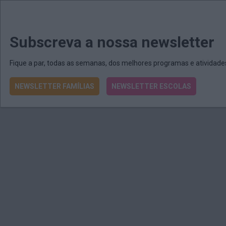
MENU
MAIL
JORNAIS
Revista E&O
Passe
arrow_drop_down
Subscreva a nossa newsletter
Fique a par, todas as semanas, dos melhores programas e atividad
NEWSLETTER FAMÍLIAS
NEWSLETTER ESCOLAS