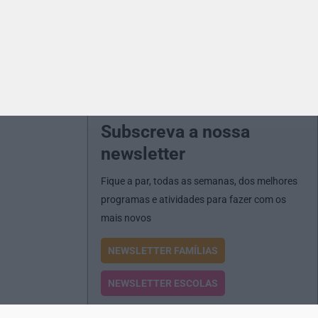
Subscreva a nossa
newsletter
Fique a par, todas as semanas, dos melhores
programas e atividades para fazer com os
mais novos
NEWSLETTER FAMÍLIAS
NEWSLETTER ESCOLAS