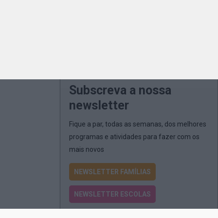
Subscreva a nossa
newsletter
Fique a par, todas as semanas, dos melhores
programas e atividades para fazer com os
mais novos
NEWSLETTER FAMÍLIAS
NEWSLETTER ESCOLAS