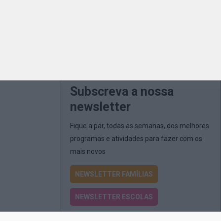
Subscreva a nossa
newsletter
Fique a par, todas as semanas, dos melhores
programas e atividades para fazer com os
mais novos
NEWSLETTER FAMÍLIAS
NEWSLETTER ESCOLAS