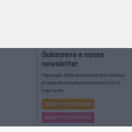
Subscreva a nossa
newsletter
Fique a par, todas as semanas, dos melhores
programas e atividades para fazer com os
mais novos
NEWSLETTER FAMÍLIAS
NEWSLETTER ESCOLAS