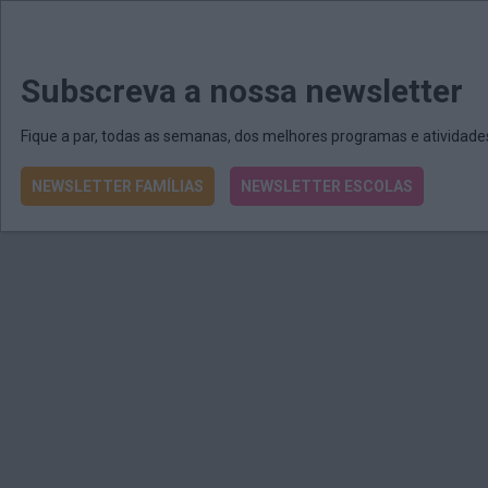
MENU
MAIL
JORNAIS
Revista E&O
Passe
arrow_drop_down
Subscreva a nossa newsletter
Fique a par, todas as semanas, dos melhores programas e atividad
NEWSLETTER FAMÍLIAS
NEWSLETTER ESCOLAS