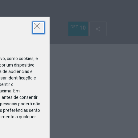
DEZ
10
o, como cookies, e
or um dispositivo
a de audiências e
ar identificação e
entir o
 acima. Em
 antes de consentir
pessoais poderá não
s preferências serão
ntimento a qualquer