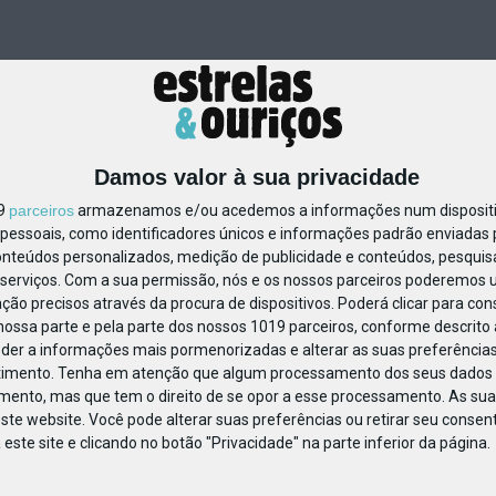
Damos valor à sua privacidade
19
parceiros
armazenamos e/ou acedemos a informações num dispositiv
essoais, como identificadores únicos e informações padrão enviadas p
24645
onteúdos personalizados, medição de publicidade e conteúdos, pesquis
serviços.
Com a sua permissão, nós e os nossos parceiros poderemos us
ção precisos através da procura de dispositivos. Poderá clicar para cons
ossa parte e pela parte dos nossos 1019 parceiros, conforme descrito
eder a informações mais pormenorizadas e alterar as suas preferências
timento.
Tenha em atenção que algum processamento dos seus dados 
imento, mas que tem o direito de se opor a esse processamento. As sua
ste website. Você pode alterar suas preferências ou retirar seu conse
ste site e clicando no botão "Privacidade" na parte inferior da página.