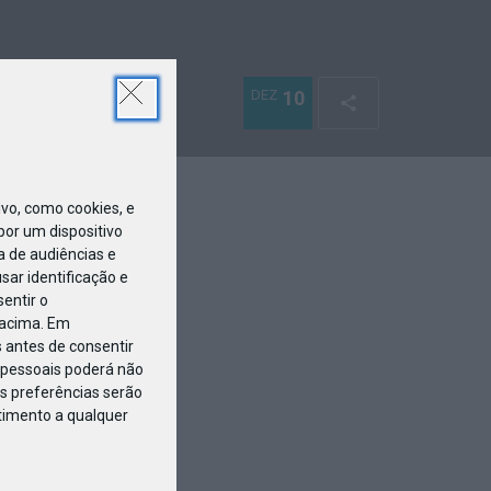
DEZ
10
o, como cookies, e
or um dispositivo
a de audiências e
ar identificação e
entir o
 acima. Em
 antes de consentir
pessoais poderá não
s preferências serão
ntimento a qualquer