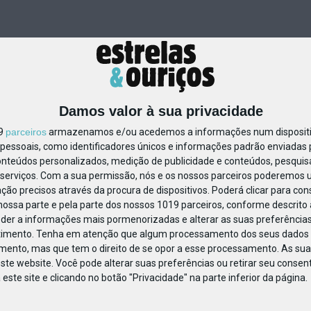
Damos valor à sua privacidade
19
parceiros
armazenamos e/ou acedemos a informações num dispositiv
essoais, como identificadores únicos e informações padrão enviadas p
24643543287793
onteúdos personalizados, medição de publicidade e conteúdos, pesquis
serviços.
Com a sua permissão, nós e os nossos parceiros poderemos us
ção precisos através da procura de dispositivos. Poderá clicar para cons
ossa parte e pela parte dos nossos 1019 parceiros, conforme descrito
eder a informações mais pormenorizadas e alterar as suas preferências
timento.
Tenha em atenção que algum processamento dos seus dados 
imento, mas que tem o direito de se opor a esse processamento. As sua
ste website. Você pode alterar suas preferências ou retirar seu conse
ste site e clicando no botão "Privacidade" na parte inferior da página.