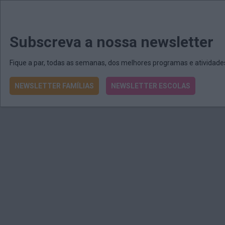
MENU
MAIL
JORNAIS
Revista E&O
Passe
arrow_drop_down
Subscreva a nossa newsletter
Fique a par, todas as semanas, dos melhores programas e atividad
NEWSLETTER FAMÍLIAS
NEWSLETTER ESCOLAS