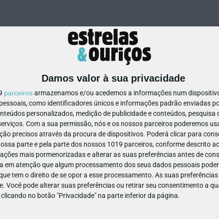
Damos valor à sua privacidade
19
parceiros
armazenamos e/ou acedemos a informações num dispositivo,
ssoais, como identificadores únicos e informações padrão enviadas po
24195333913312
onteúdos personalizados, medição de publicidade e conteúdos, pesquisa 
erviços.
Com a sua permissão, nós e os nossos parceiros poderemos usar
ão precisos através da procura de dispositivos. Poderá clicar para conse
ssa parte e pela parte dos nossos 1019 parceiros, conforme descrito ac
ações mais pormenorizadas e alterar as suas preferências antes de cons
a em atenção que algum processamento dos seus dados pessoais poderá
ue tem o direito de se opor a esse processamento. As suas preferências
e. Você pode alterar suas preferências ou retirar seu consentimento a 
e clicando no botão "Privacidade" na parte inferior da página.