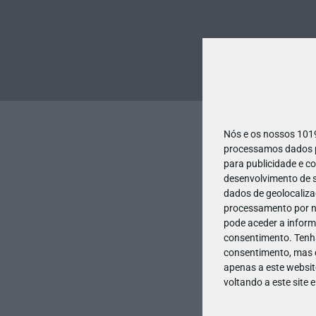
Nós e os nossos 10
processamos dados pe
para publicidade e c
desenvolvimento de s
dados de geolocalizaç
processamento por no
pode aceder a inform
consentimento.
Tenh
consentimento, mas q
apenas a este websit
voltando a este site 