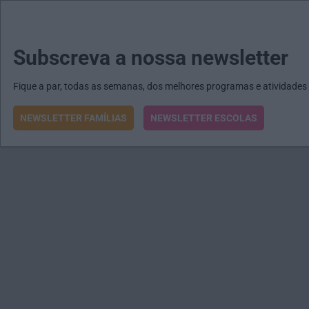
MENU
MAIL
JORNAIS
Revista E&O
Passe
arrow_drop_down
Subscreva a nossa newsletter
Fique a par, todas as semanas, dos melhores programas e atividades
NEWSLETTER FAMÍLIAS
NEWSLETTER ESCOLAS