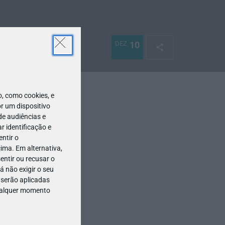
DEZ
10
 como cookies, e
r um dispositivo
de audiências e
 identificação e
ntir o
ima. Em alternativa,
entir ou recusar o
 não exigir o seu
 serão aplicadas
qualquer momento