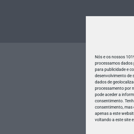
Nós e os nossos 10
processamos dados pe
para publicidade e c
desenvolvimento de s
dados de geolocalizaç
processamento por no
pode aceder a inform
consentimento.
Tenh
consentimento, mas q
apenas a este websit
voltando a este site 