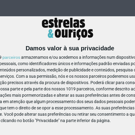
Damos valor à sua privacidade
19
parceiros
armazenamos e/ou acedemos a informações num dispositivo,
ssoais, como identificadores únicos e informações padrão enviadas po
241881373828114
onteúdos personalizados, medição de publicidade e conteúdos, pesquisa 
erviços.
Com a sua permissão, nós e os nossos parceiros poderemos usar
ão precisos através da procura de dispositivos. Poderá clicar para conse
ssa parte e pela parte dos nossos 1019 parceiros, conforme descrito ac
ações mais pormenorizadas e alterar as suas preferências antes de cons
a em atenção que algum processamento dos seus dados pessoais poderá
ue tem o direito de se opor a esse processamento. As suas preferências
e. Você pode alterar suas preferências ou retirar seu consentimento a 
e clicando no botão "Privacidade" na parte inferior da página.