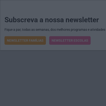
MENU
MAIL
JORNAIS
Revista E&O
Passe
arrow_drop_down
Subscreva a nossa newsletter
Fique a par, todas as semanas, dos melhores programas e atividades
NEWSLETTER FAMÍLIAS
NEWSLETTER ESCOLAS