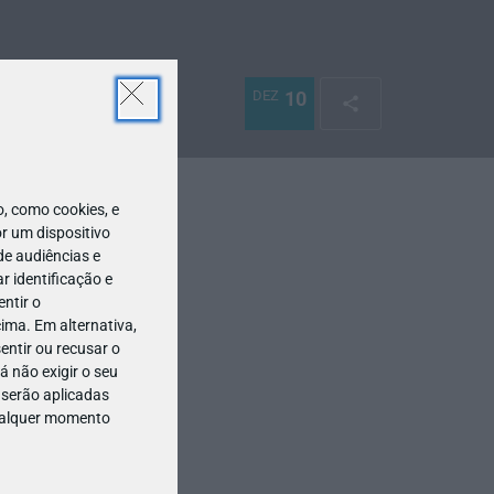
DEZ
10
 como cookies, e
r um dispositivo
de audiências e
 identificação e
ntir o
ima. Em alternativa,
entir ou recusar o
 não exigir o seu
 serão aplicadas
qualquer momento