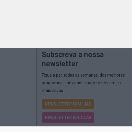
Subscreva a nossa
newsletter
Fique a par, todas as semanas, dos melhores
programas e atividades para fazer com os
mais novos
NEWSLETTER FAMÍLIAS
NEWSLETTER ESCOLAS